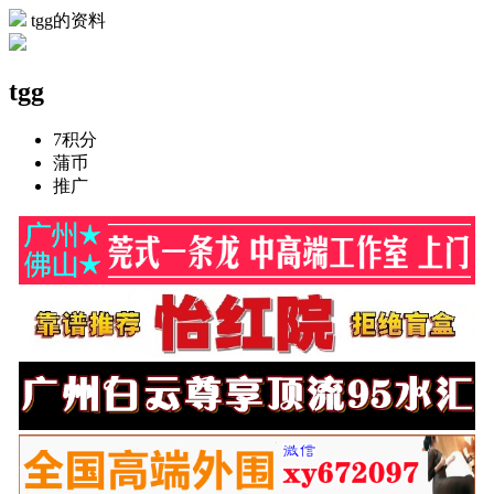
tgg的资料
tgg
7
积分
蒲币
推广