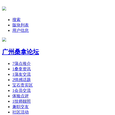
搜索
版块列表
用户信息
广州桑拿论坛
7
蒲点推介
1
桑拿资讯
1
蒲友交流
2
情感话题
宝石贵宾区
1
会员交流
体验点评
1
技师靓照
兼职交友
社区活动