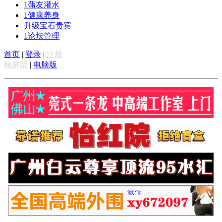
1
蒲友灌水
1
健康养身
升级宝石贵宾
1
论坛管理
首页
|
登录
|
注册
触屏版
|
电脑版