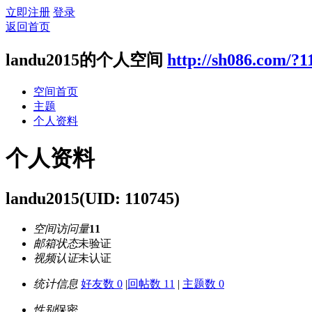
立即注册
登录
返回首页
landu2015的个人空间
http://sh086.com/?1
空间首页
主题
个人资料
个人资料
landu2015
(UID: 110745)
空间访问量
11
邮箱状态
未验证
视频认证
未认证
统计信息
好友数 0
|
回帖数 11
|
主题数 0
性别
保密