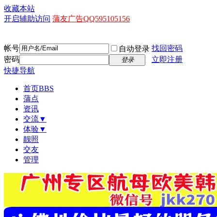
收藏本站
开启辅助访问
蒲友广告QQ595105156
帐号
找回密码
自动登录
密码
立即注册
登录
快捷导航
首页
BBS
蒲点
资讯
交流▼
体验▼
靓照
交友
管理