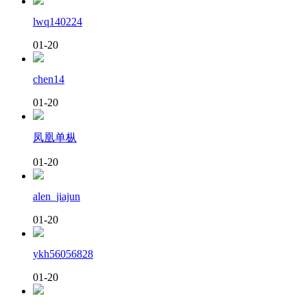
lwq140224
01-20
chen14
01-20
凤凰单枞
01-20
alen_jiajun
01-20
ykh56056828
01-20