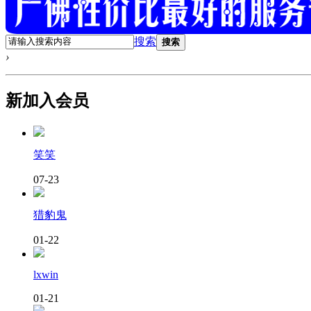
搜索
搜索
›
新加入会员
笑笑
07-23
猎豹鬼
01-22
lxwin
01-21